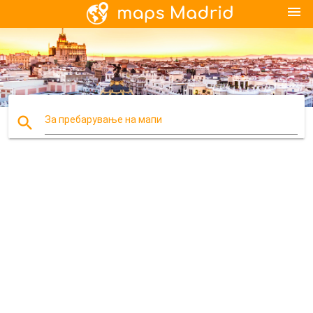
menu
search
За пребарување на мапи