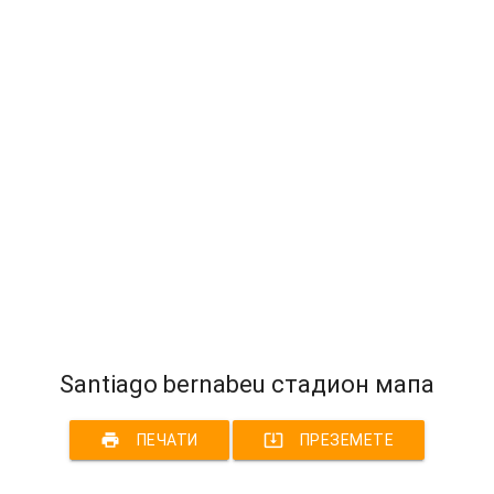
Santiago bernabeu стадион мапа
print
system_update_alt
ПЕЧАТИ
ПРЕЗЕМЕТЕ